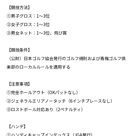
【競技方法】
①男子グロス：1～3位
②女子グロス：1～3位
③男女ネット：1～3位、飛び賞
【競技条件】
（公財）日本ゴルフ協会発行のゴルフ規則および青梅ゴルフ倶
楽部のローカルルールを適用する
【注意事項】
①完全ホールアウト（OKパットなし）
②ジェネラルエリアノータッチ（6インチプレースなし）
③ロストボール対応あり（2ペナルティ）
【ハンデ】
①ハンディキャップインデックス（JGA発行）